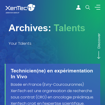
Skip to content
Xentech
Archives:
Talents
Discover
Your Talents
Technicien(ne) en expérimentation
In Vivo
Basée en France (Evry-Courcouronnes)
XenTech est une organisation de recherche
sous contrat (CRO) en oncologie préclinique.
XenTech croit en l’expertise scientifique,